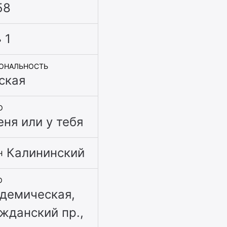
58
1
Ь
ОНАЛЬНОСТЬ
ская
О
еня или у тебя
Калининский
Н
О
демическая
,
жданский пр.
,