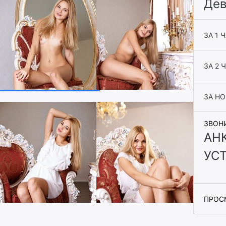
Дев
ЗА 1 
ЗА 2 
ЗА Н
ЗВОН
АН
УС
ПРОС